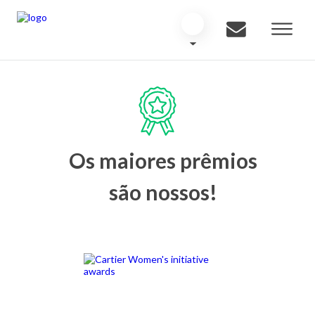
Os maiores prêmios
são nossos!