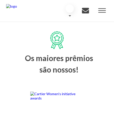
Os maiores prêmios
são nossos!