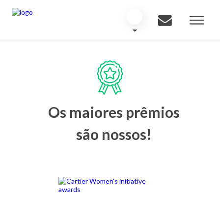
Os maiores prêmios
são nossos!