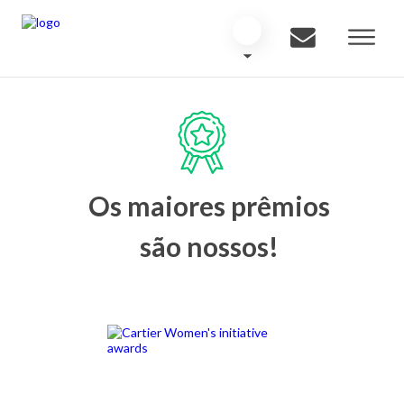
Os maiores prêmios
são nossos!