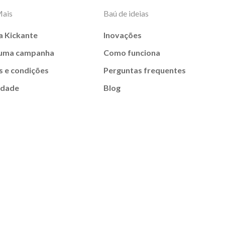
Mais
Baú de ideias
a Kickante
Inovações
 uma campanha
Como funciona
 e condições
Perguntas frequentes
idade
Blog