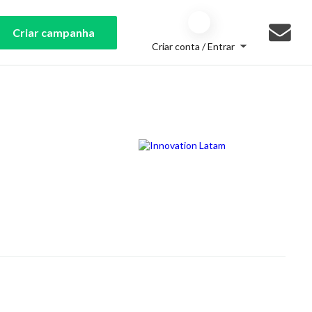
Criar campanha
Criar conta / Entrar