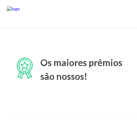
Os maiores prêmios
são nossos!