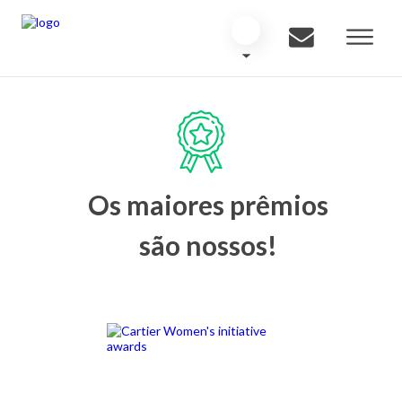
Os maiores prêmios
são nossos!