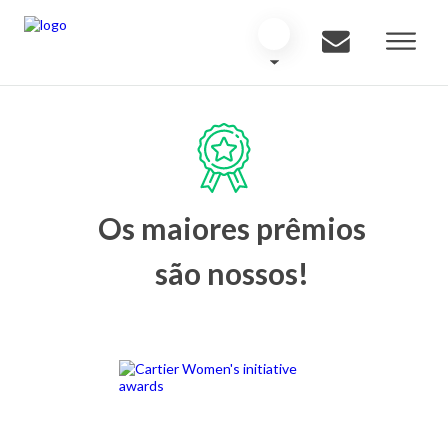
Os maiores prêmios
são nossos!