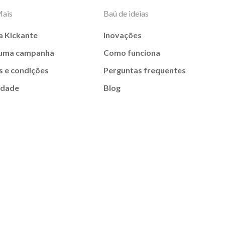
Mais
Baú de ideias
a Kickante
Inovações
 uma campanha
Como funciona
 e condições
Perguntas frequentes
idade
Blog