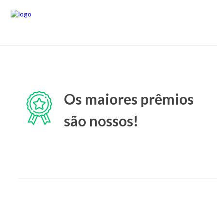
Os maiores prêmios
são nossos!