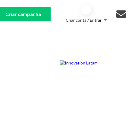
Criar campanha
Criar conta / Entrar