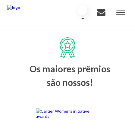
Os maiores prêmios
são nossos!