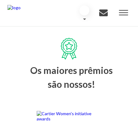
Os maiores prêmios
são nossos!