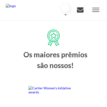
Os maiores prêmios
são nossos!