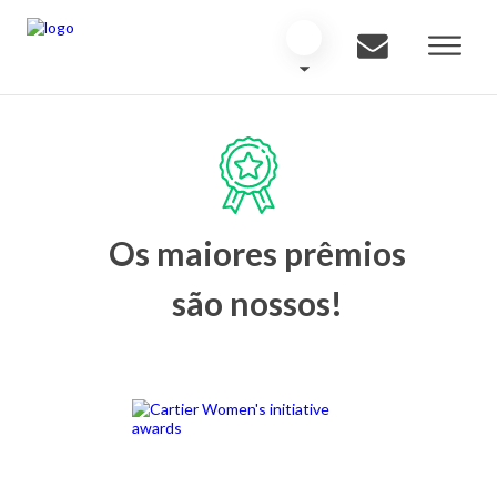
Os maiores prêmios
são nossos!