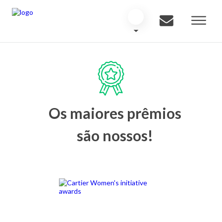
Os maiores prêmios
são nossos!