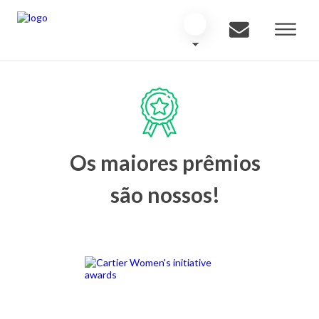
Os maiores prêmios
são nossos!