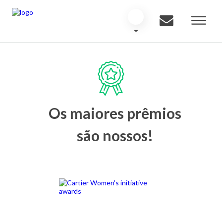
Os maiores prêmios
são nossos!