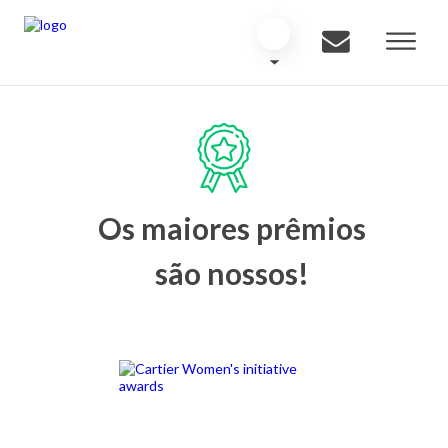
Os maiores prêmios
são nossos!