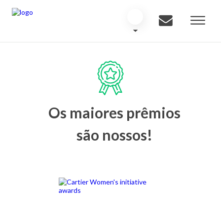
Os maiores prêmios
são nossos!