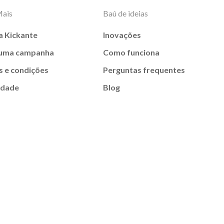
Mais
Baú de ideias
a Kickante
Inovações
 uma campanha
Como funciona
 e condições
Perguntas frequentes
idade
Blog