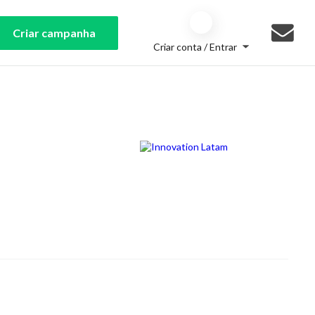
Criar campanha
Criar conta / Entrar