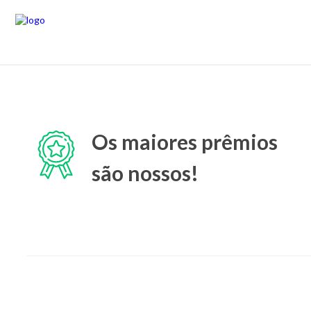
Os maiores prêmios
são nossos!