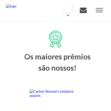
Os maiores prêmios
são nossos!