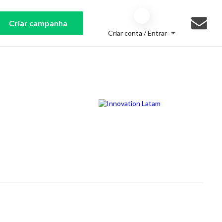
Criar campanha
Criar conta / Entrar