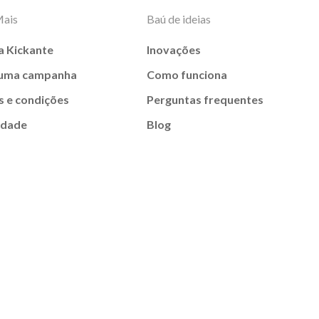
Mais
Baú de ideias
a Kickante
Inovações
 uma campanha
Como funciona
 e condições
Perguntas frequentes
idade
Blog