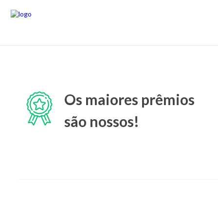
Os maiores prêmios
são nossos!