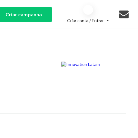
Criar campanha
Criar conta / Entrar