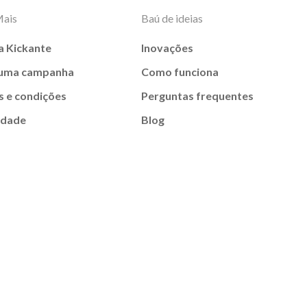
Mais
Baú de ideias
a Kickante
Inovações
 uma campanha
Como funciona
 e condições
Perguntas frequentes
idade
Blog