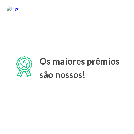
Os maiores prêmios
são nossos!