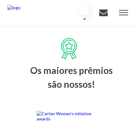
Os maiores prêmios
são nossos!