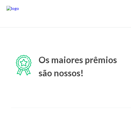
Os maiores prêmios
são nossos!