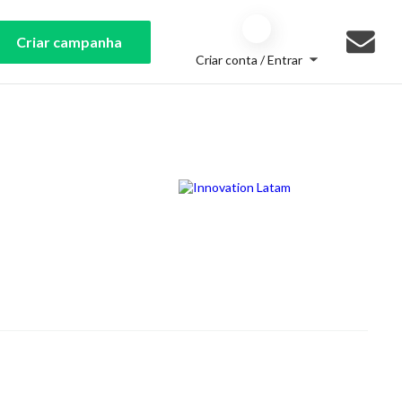
Criar campanha
Criar conta / Entrar