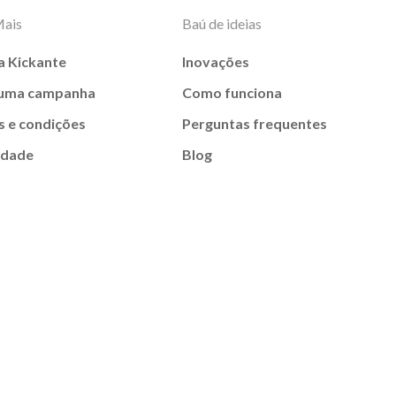
Mais
Baú de ideias
a Kickante
Inovações
 uma campanha
Como funciona
 e condições
Perguntas frequentes
idade
Blog