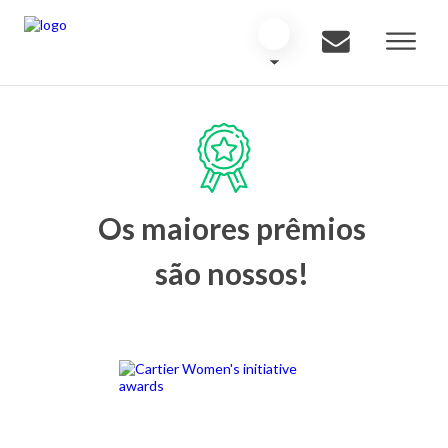
Os maiores prêmios
são nossos!