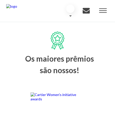
Os maiores prêmios
são nossos!