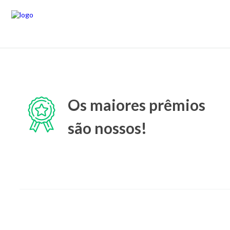
Os maiores prêmios
são nossos!