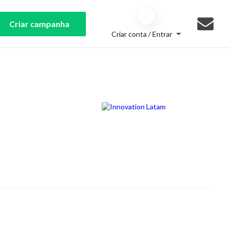
Criar campanha
Criar conta / Entrar