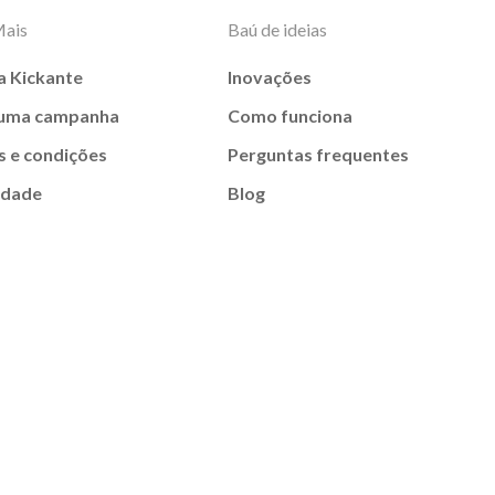
Mais
Baú de ideias
a Kickante
Inovações
 uma campanha
Como funciona
 e condições
Perguntas frequentes
idade
Blog