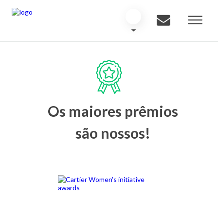
Os maiores prêmios
são nossos!