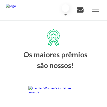
Os maiores prêmios
são nossos!