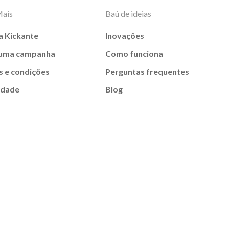
Mais
Baú de ideias
a Kickante
Inovações
 uma campanha
Como funciona
 e condições
Perguntas frequentes
idade
Blog