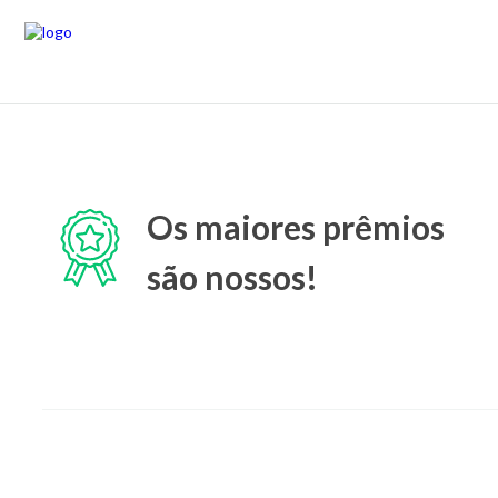
Os maiores prêmios
são nossos!