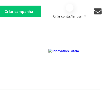
Criar campanha
Criar conta / Entrar