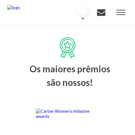
Os maiores prêmios
são nossos!