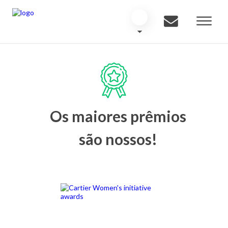
Os maiores prêmios
são nossos!