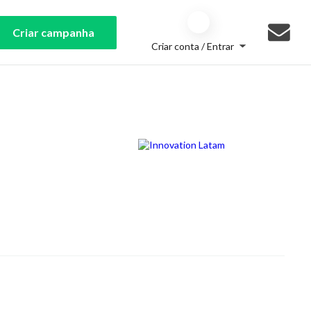
Criar campanha
Criar conta / Entrar