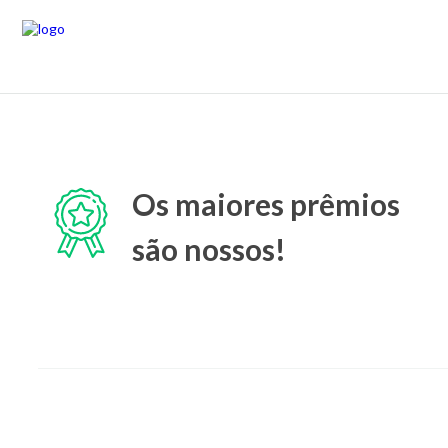
Os maiores prêmios
são nossos!