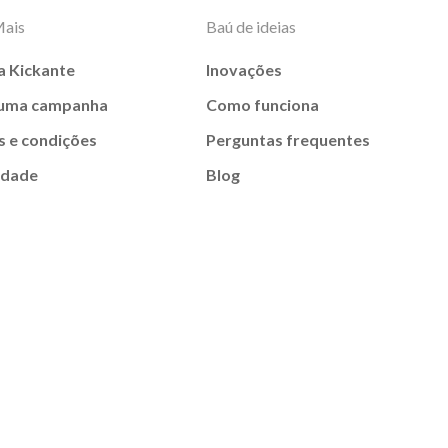
Mais
Baú de ideias
a Kickante
Inovações
 uma campanha
Como funciona
 e condições
Perguntas frequentes
idade
Blog