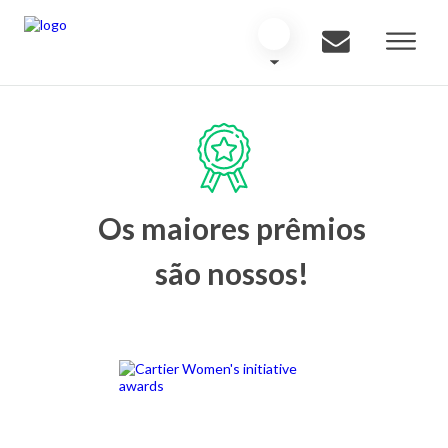
Os maiores prêmios
são nossos!