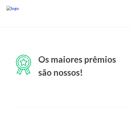
Os maiores prêmios
são nossos!