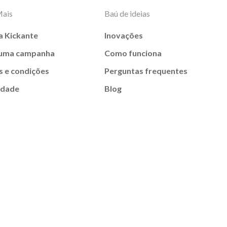
Mais
Baú de ideias
a Kickante
Inovações
 uma campanha
Como funciona
 e condições
Perguntas frequentes
idade
Blog