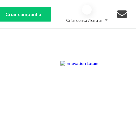
Criar campanha
Criar conta / Entrar