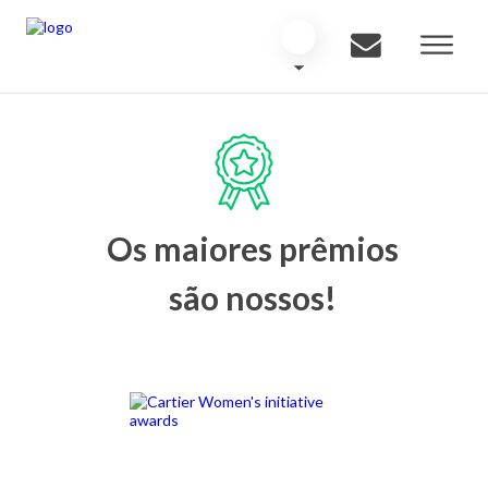
Os maiores prêmios
são nossos!