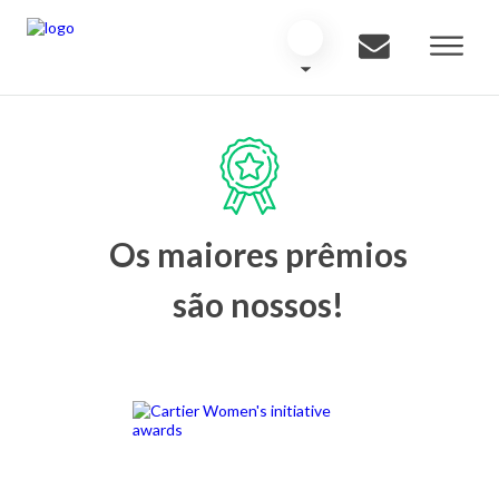
Os maiores prêmios
são nossos!