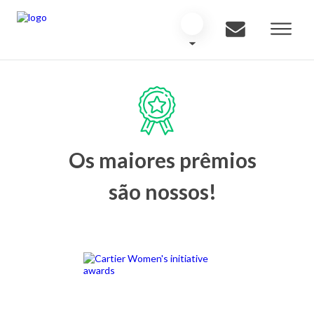
Os maiores prêmios
são nossos!