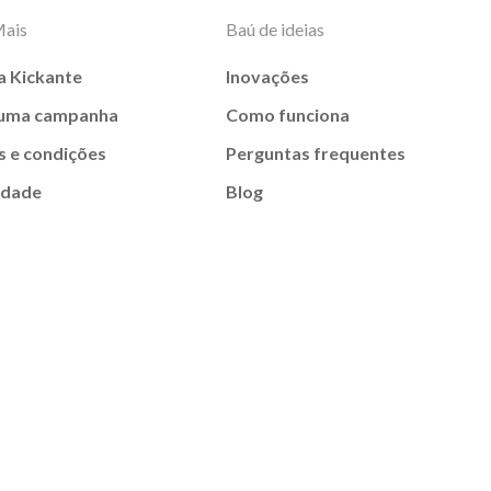
Mais
Baú de ideias
a Kickante
Inovações
 uma campanha
Como funciona
 e condições
Perguntas frequentes
idade
Blog