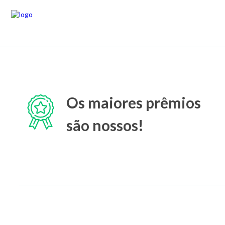
Os maiores prêmios
são nossos!