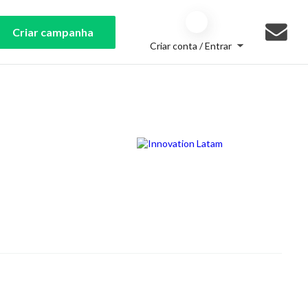
Criar campanha
Criar conta / Entrar