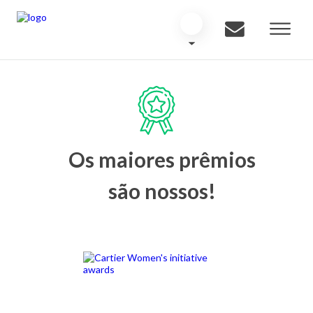
Os maiores prêmios
são nossos!