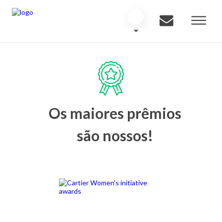
Os maiores prêmios
são nossos!