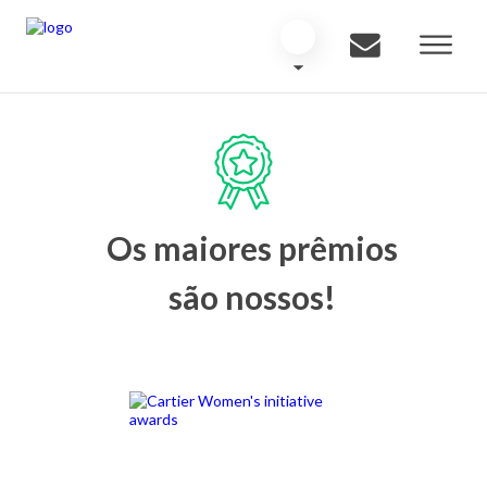
Os maiores prêmios
são nossos!