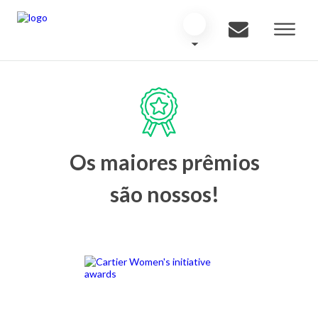
Os maiores prêmios
são nossos!