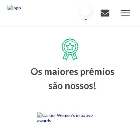
Os maiores prêmios
são nossos!