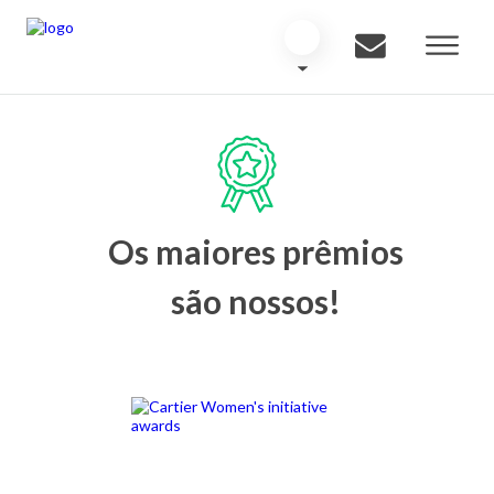
Os maiores prêmios
são nossos!