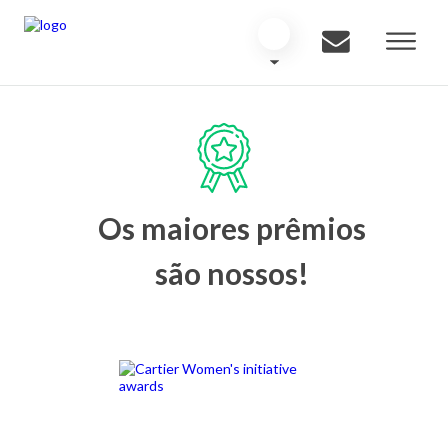
Os maiores prêmios
são nossos!