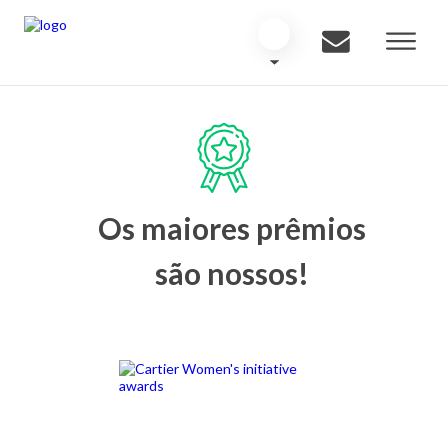
Os maiores prêmios
são nossos!