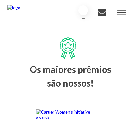
Os maiores prêmios
são nossos!