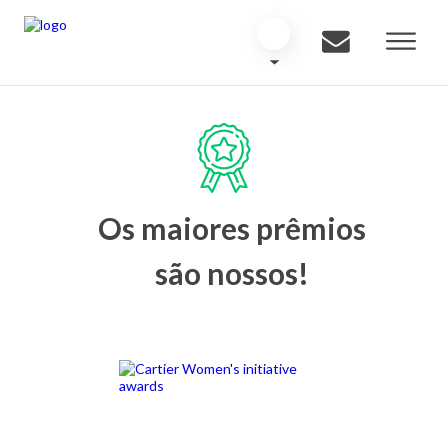
Os maiores prêmios
são nossos!