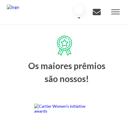
Os maiores prêmios
são nossos!