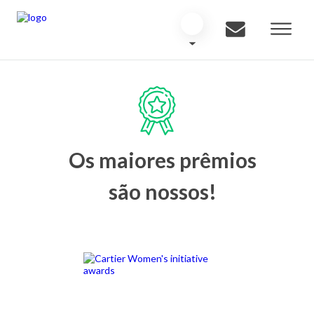
Os maiores prêmios
são nossos!